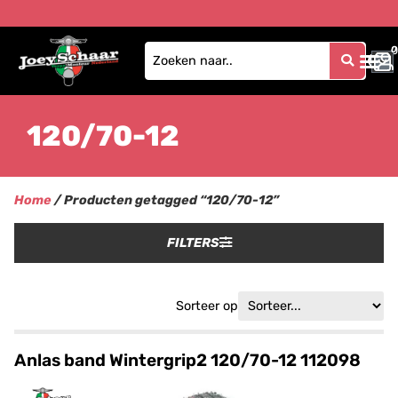
0
0
120/70-12
Home
/ Producten getagged “120/70-12”
FILTERS
Sorteer op
Anlas band Wintergrip2 120/70-12 112098