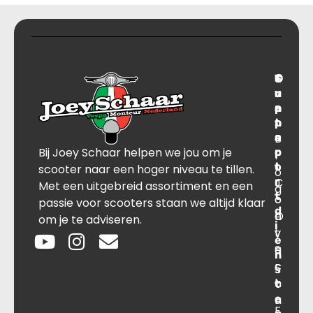
T
S
C
O
r
u
o
v
a
p
n
e
n
p
t
r
s
B
o
a
Bij Joey Schaar helpen we jou om je
p
r
c
l
o
t
t
scooter naar een hoger niveau te tillen.
o
r
C
J
Met een uitgebreid assortiment en een
g
t
o
o
passie voor scooters staan we altijd klaar
d
O
n
e
om je te adviseren.
i
v
t
y
e
e
a
S
n
r
c
c
s
o
t
h
t
e
n
a
F