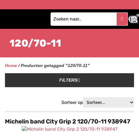
0
120/70-11
Home
/ Producten getagged “120/70-11”
FILTERS
Sorteer op
Michelin band City Grip 2 120/70-11 938947