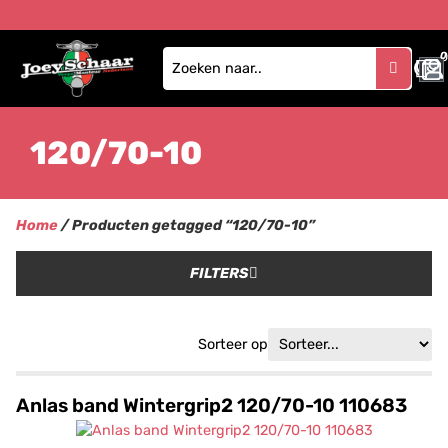
0
120/70-10
Home
/ Producten getagged “120/70-10”
FILTERS
Sorteer op
Anlas band Wintergrip2 120/70-10 110683