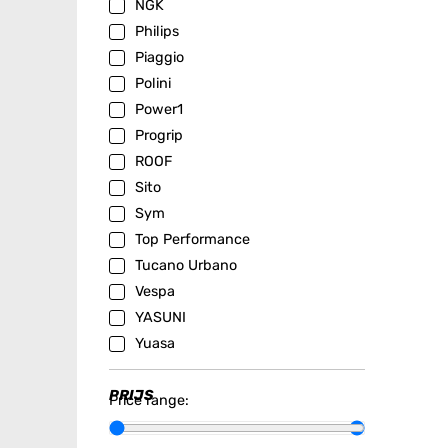
NGK
Philips
Piaggio
Polini
Power1
Progrip
ROOF
Sito
Sym
Top Performance
Tucano Urbano
Vespa
YASUNI
Yuasa
PRIJS
Price range: