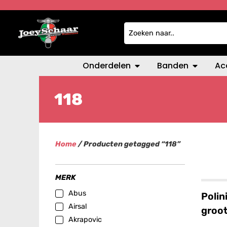
Onderdelen
Banden
Ac
118
Home
/ Producten getagged “118”
MERK
Abus
Polin
Airsal
groo
Akrapovic