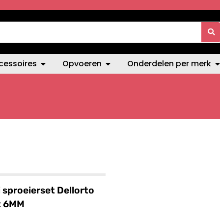
cessoires
Opvoeren
Onderdelen per merk
i sproeierset Dellorto
t 6MM