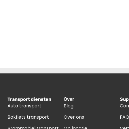
Transport diensten
Sup
Over
Auto transport
Blog
Con
Bakfiets transport
Over ons
FA
Brommobiel transport
Op locatie
Ver