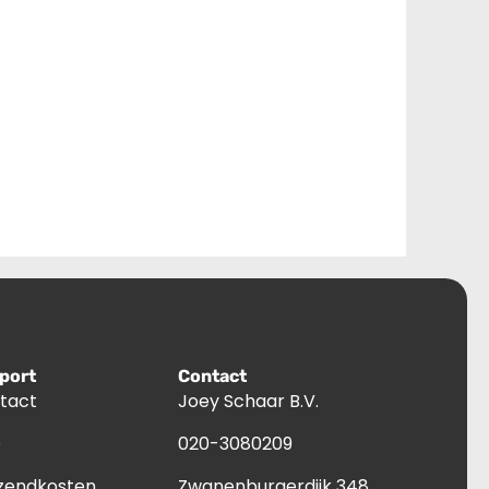
port
Contact
tact
Joey Schaar B.V.
Q
020-3080209
zendkosten
Zwanenburgerdijk 348