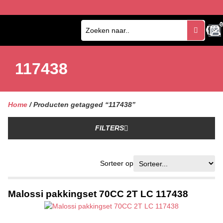
0
0
117438
Home
/ Producten getagged “117438”
FILTERS
Sorteer op
Malossi pakkingset 70CC 2T LC 117438