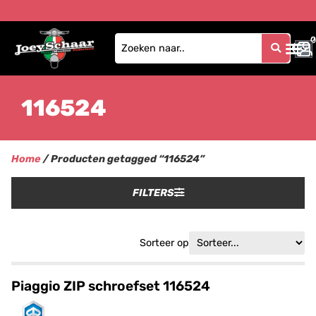
0
0
116524
Home
/ Producten getagged “116524”
FILTERS
Sorteer op
Piaggio ZIP schroefset 116524