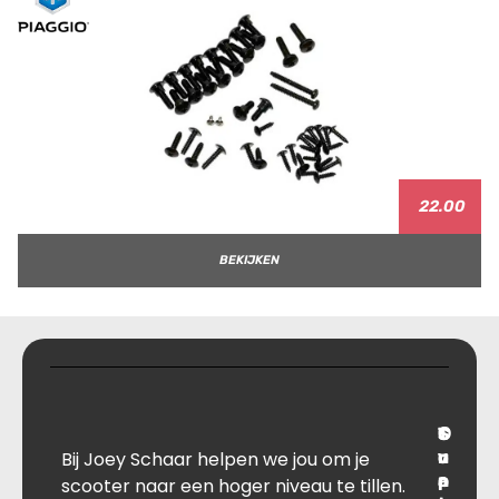
22.00
BEKIJKEN
T
S
C
O
Bij Joey Schaar helpen we jou om je
r
u
o
v
a
p
n
e
scooter naar een hoger niveau te tillen.