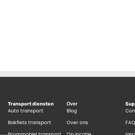
Transport diensten
Sup
Over
Auto transport
Blog
Con
Bakfiets transport
Over ons
FA
Brommobiel transport
Op locatie
Ver