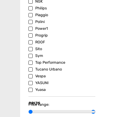
NGK
Philips
Piaggio
Polini
Power1
Progrip
ROOF
Sito
Sym
Top Performance
Tucano Urbano
Vespa
YASUNI
Yuasa
PRIJS
Price range: