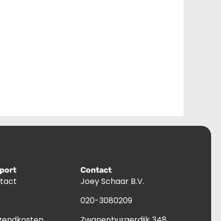
port
Contact
tact
Joey Schaar B.V.
Q
020-3080209
zendkosten
Zwanenburgerdijk 348