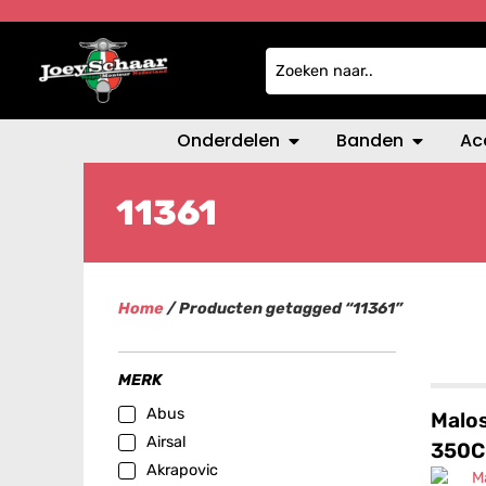
Onderdelen
Banden
Ac
11361
Home
/ Producten getagged “11361”
MERK
Abus
Malos
Airsal
350C
Akrapovic