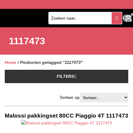
0
0
1117473
Home
/ Producten getagged “1117473”
FILTERS
Sorteer op
Malossi pakkingset 80CC Piaggio 4T 1117473