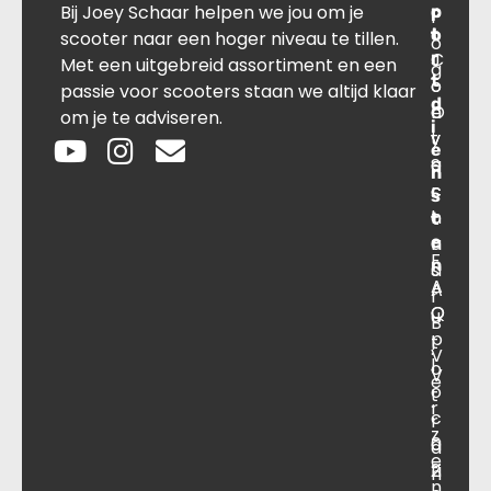
Bij Joey Schaar helpen we jou om je
p
r
c
l
o
t
t
scooter naar een hoger niveau te tillen.
o
r
C
J
Met een uitgebreid assortiment en een
g
t
o
o
passie voor scooters staan we altijd klaar
d
O
n
e
om je te adviseren.
i
v
t
y
e
e
a
S
n
r
c
c
s
o
t
h
t
e
n
a
F
n
s
a
A
A
r
O
Q
u
B
p
t
.
V
l
o
V
e
o
t
.
r
c
r
z
a
0
a
e
ti
2
n
n