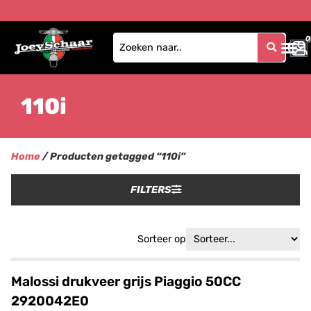
0
0
110i
Home
/ Producten getagged “110i”
FILTERS
Sorteer op
Malossi drukveer grijs Piaggio 50CC
2920042E0