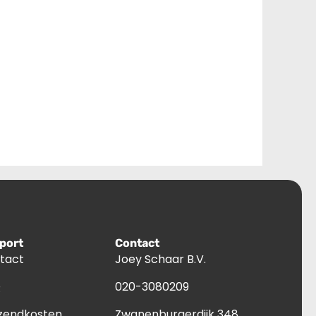
port
Contact
tact
Joey Schaar B.V.
Q
020-3080209
zendkosten
Zwanenburgerdijk 348