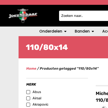
Onderdelen
Banden
Ac
110/80x14
Home
/ Producten getagged “110/80x14”
MERK
Abus
Miche
Airsal
110/
Akrapovic