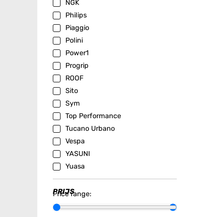
NGK
Philips
Piaggio
Polini
Power1
Progrip
ROOF
Sito
Sym
Top Performance
Tucano Urbano
Vespa
YASUNI
Yuasa
PRIJS
Price range: