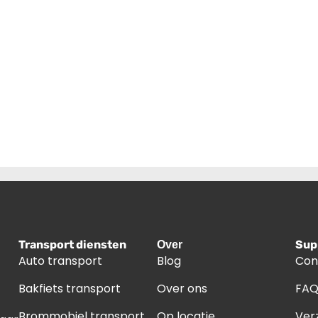
Transport diensten
Sup
Over
Auto transport
Blog
Con
Bakfiets transport
Over ons
FA
Brommobiel transport
Op locatie
Ver