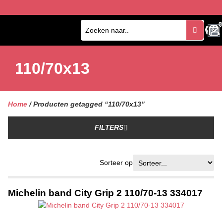
0
0
110/70x13
Home
/ Producten getagged “110/70x13”
FILTERS
Sorteer op
Michelin band City Grip 2 110/70-13 334017