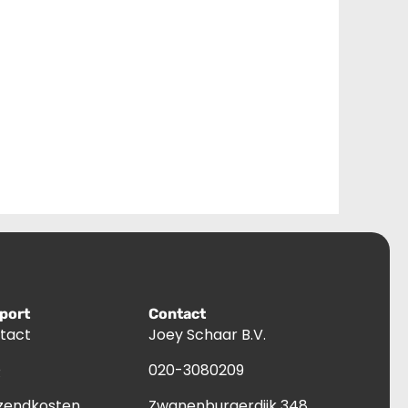
port
Contact
tact
Joey Schaar B.V.
Q
020-3080209
zendkosten
Zwanenburgerdijk 348