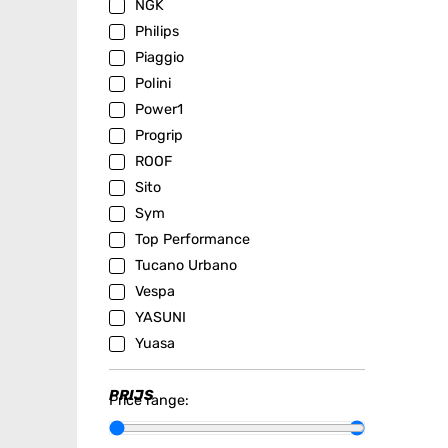
NGK
Philips
Piaggio
Polini
Power1
Progrip
ROOF
Sito
Sym
Top Performance
Tucano Urbano
Vespa
YASUNI
Yuasa
PRIJS
Price range: