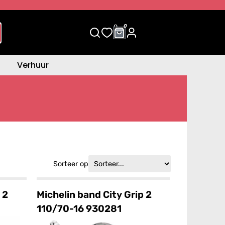
0
0
Verhuur
Sorteer op
 2
Michelin band City Grip 2
110/70-16 930281