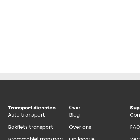
Transport diensten
Sup
Over
Auto transport
Blog
Con
Bakfiets transport
Over ons
FA
Brommobiel transport
Op locatie
Ver