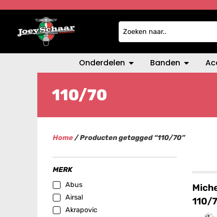
Onderdelen
Banden
Ac
110/70
Home
/ Producten getagged “110/70”
MERK
Abus
Miche
Airsal
110/
Akrapovic