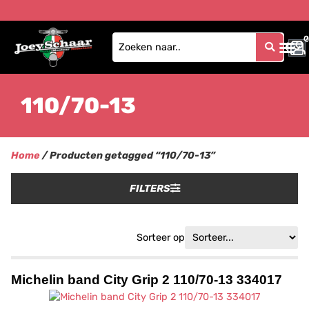
0
0
110/70-13
Home
/ Producten getagged “110/70-13”
FILTERS
Sorteer op
Michelin band City Grip 2 110/70-13 334017