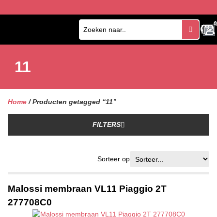
0
0
11
Home
/ Producten getagged “11”
FILTERS
Sorteer op
Malossi membraan VL11 Piaggio 2T
277708C0