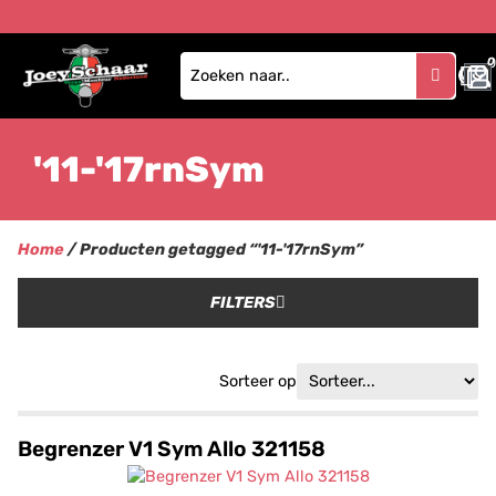
0
'11-'17rnSym
Home
/ Producten getagged “'11-'17rnSym”
FILTERS
Sorteer op
Begrenzer V1 Sym Allo 321158