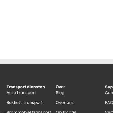
Transport diensten
Sup
Over
Auto transport
Blog
Con
Bakfiets transport
Over ons
FA
Brommobiel transport
Op locatie
Ver