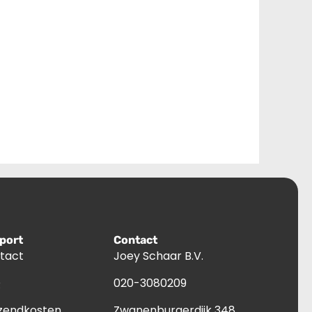
port
Contact
tact
Joey Schaar B.V.
Q
020-3080209
zendkosten
Zwanenburgerdijk 348