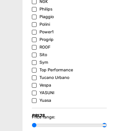
NGK
Philips
Piaggio
Polini
Power1
Progrip
ROOF
Sito
Sym
Top Performance
Tucano Urbano
Vespa
YASUNI
Yuasa
PRIJS
Price range: