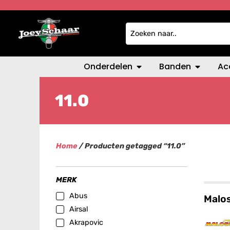
Onderdelen
Banden
Ac
11.0
Home
/ Producten getagged “11.0”
MERK
Abus
Malos
Airsal
Akrapovic