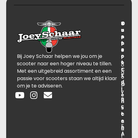
T
S
C
O
r
u
o
v
a
p
n
e
n
p
t
r
s
B
o
a
Bij Joey Schaar helpen we jou om je
p
r
c
l
o
t
t
scooter naar een hoger niveau te tillen.
o
r
C
J
Met een uitgebreid assortiment en een
g
t
o
o
passie voor scooters staan we altijd klaar
d
O
n
e
om je te adviseren.
i
v
t
y
e
e
a
S
n
r
c
c
s
o
t
h
t
e
n
a
F
n
s
a
A
A
r