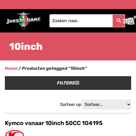
0
0
10inch
Home
/ Producten getagged “10inch”
FILTERS
Sorteer op
Kymco vsnaar 10inch 50CC 104195