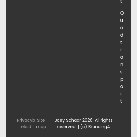
t
Q
u
a
d
t
r
a
n
s
p
o
r
t
Privacyb
Site
Joey Schaar 2026. All rights
eleid
map
reserved. | (c) Branding4