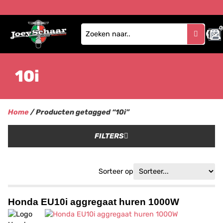
0
10i
Home
/ Producten getagged “10i”
FILTERS
Sorteer op
Honda EU10i aggregaat huren 1000W