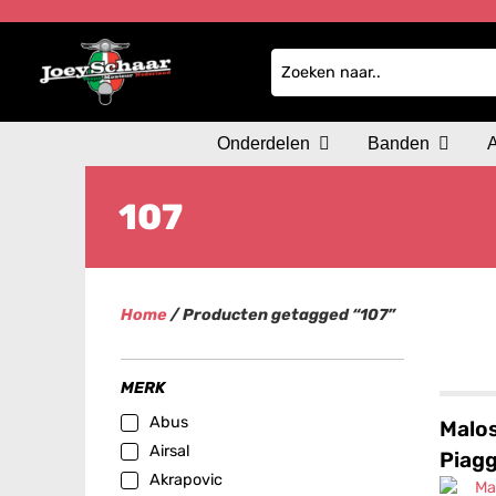
Onderdelen
Banden
107
Home
/ Producten getagged “107”
MERK
Abus
Malos
Airsal
Piagg
Akrapovic