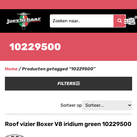
0
0
10229500
Home
/ Producten getagged “10229500”
FILTERS
Sorteer op
Roof vizier Boxer V8 iridium green 10229500