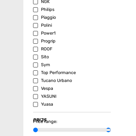
NGK
Philips
Piaggio
Polini
Power1
Progrip
ROOF
Sito
Sym
Top Performance
Tucano Urbano
Vespa
YASUNI
Yuasa
PRIJS
Price range: