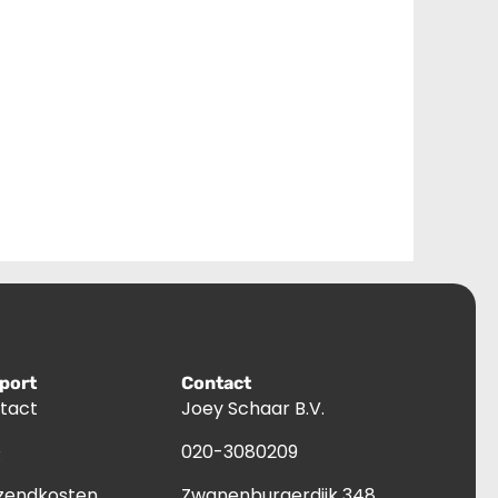
port
Contact
tact
Joey Schaar B.V.
Q
020-3080209
zendkosten
Zwanenburgerdijk 348