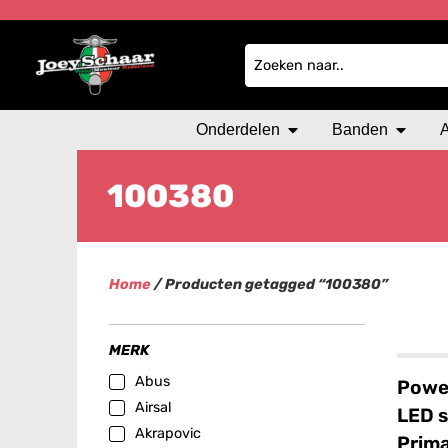
Onderdelen
Banden
100380
Home
/ Producten getagged “100380”
MERK
Abus
Power
Airsal
LED 
Akrapovic
Prima