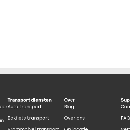
Transport diensten
Sup
Over
naar
Auto transport
Blog
Con
Bakfiets transport
Over ons
FA
an
Brommobiel transport
Op locatie
Ver