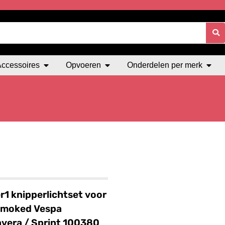
Accessoires
Opvoeren
Onderdelen per merk
1 knipperlichtset voor
smoked Vespa
vera / Sprint 100380