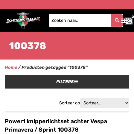
0
0
100378
Home
/ Producten getagged “100378”
FILTERS
Sorteer op
Power1 knipperlichtset achter Vespa
Primavera / Sprint 100378