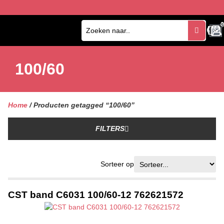
0
0
100/60
Home
/ Producten getagged “100/60”
FILTERS
Sorteer op
CST band C6031 100/60-12 762621572