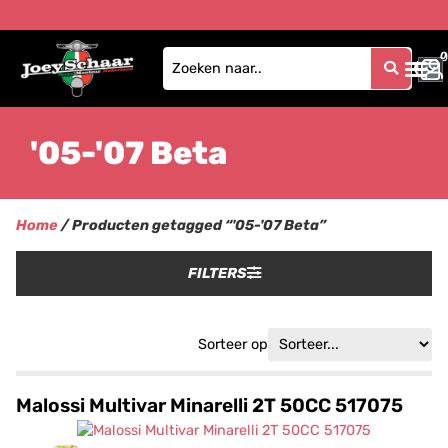
0
0
'05-'07 Beta
Home
/ Producten getagged “'05-'07 Beta”
FILTERS
Sorteer op
Malossi Multivar Minarelli 2T 50CC 517075