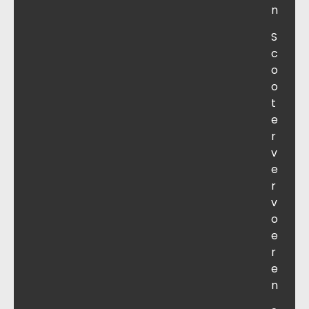
n
S
c
o
o
t
e
r
v
e
r
v
o
e
r
e
n