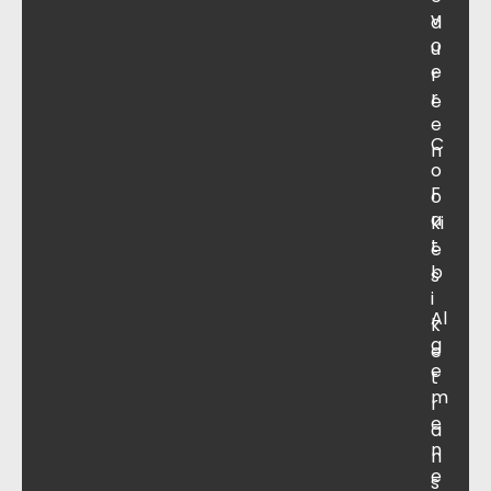
v
d
o
u
e
r
r
e
e
C
n
o
F
o
a
ki
t
e
b
s
i
Al
k
g
e
e
t
m
r
e
a
n
n
e
s