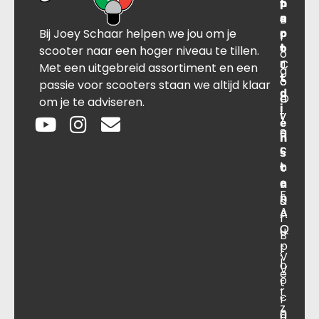
n
p
t
r
s
B
o
a
Bij Joey Schaar helpen we jou om je
p
r
c
l
o
t
t
scooter naar een hoger niveau te tillen.
o
r
C
J
Met een uitgebreid assortiment en een
g
t
o
o
passie voor scooters staan we altijd klaar
d
O
n
e
om je te adviseren.
i
v
t
y
e
e
a
S
n
r
c
c
s
o
t
h
t
e
n
a
F
n
s
a
A
A
r
O
Q
u
B
p
t
.
V
l
o
V
e
o
t
.
r
c
r
z
a
0
a