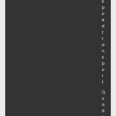
S
p
o
e
d
t
r
a
n
s
p
o
r
t
Q
u
a
d