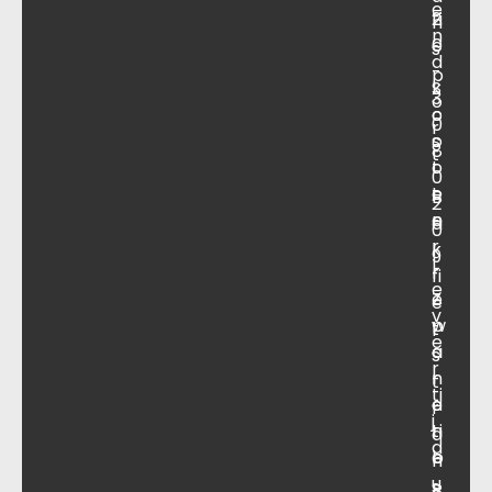
e
ti
2
n
n
e
0
s
d
-
p
S
k
3
o
c
o
0
r
o
s
8
t
o
t
0
t
e
B
2
e
n
a
0
r
k
9
L
r
fi
e
e
Z
e
v
p
w
t
e
a
a
s
r
r
n
t
ti
a
e
r
j
ti
n
a
d
e
b
n
u
s
B