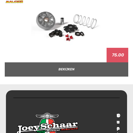
75.00
BEKIJKEN
T
S
C
O
r
u
o
v
a
p
n
e