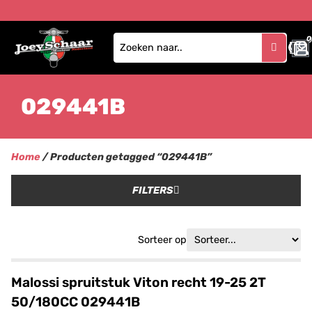
0
029441B
Home
/ Producten getagged “029441B”
FILTERS
Sorteer op
Malossi spruitstuk Viton recht 19-25 2T
50/180CC 029441B