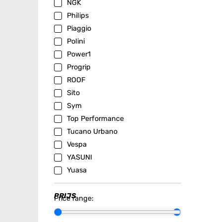
NGK
Philips
Piaggio
Polini
Power1
Progrip
ROOF
Sito
Sym
Top Performance
Tucano Urbano
Vespa
YASUNI
Yuasa
PRIJS
Price range: