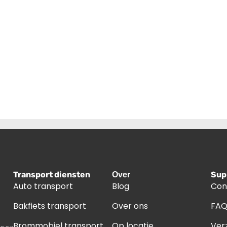
Transport diensten
Sup
Over
Auto transport
Blog
Con
Bakfiets transport
Over ons
FA
Brommobiel transport
Op locatie
Ver