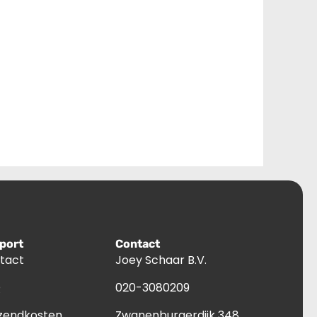
port
Contact
tact
Joey Schaar B.V.
Q
020-3080209
zendkosten
Zwanenburgerdijk 348