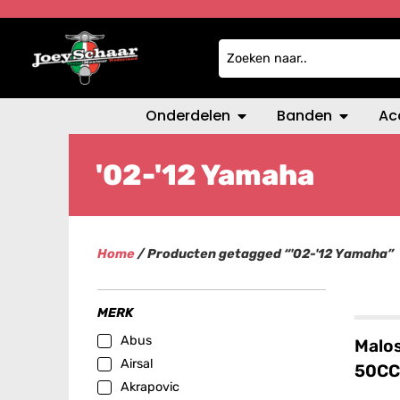
Onderdelen
Banden
Ac
'02-'12 Yamaha
Home
/ Producten getagged “'02-'12 Yamaha”
MERK
Abus
Malos
Airsal
50CC
Akrapovic