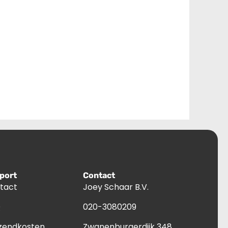
port
Contact
tact
Joey Schaar B.V.
Q
020-3080209
zendkosten
Zwanenburgerdijk 348