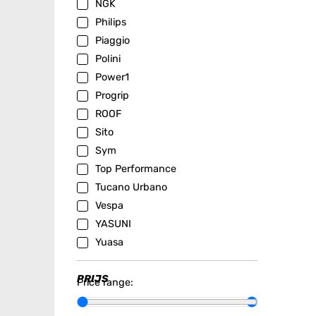
NGK
Philips
Piaggio
Polini
Power1
Progrip
ROOF
Sito
Sym
Top Performance
Tucano Urbano
Vespa
YASUNI
Yuasa
PRIJS
Price range: