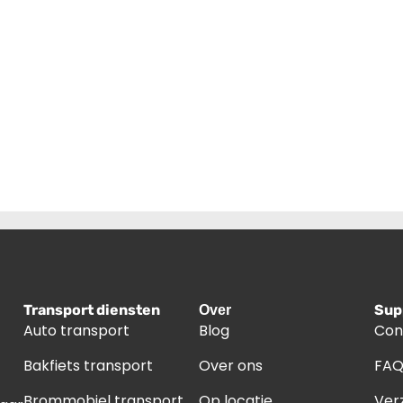
Transport diensten
Sup
Over
Auto transport
Blog
Con
Bakfiets transport
Over ons
FA
Brommobiel transport
Op locatie
Ver