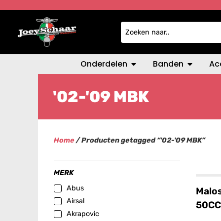
Onderdelen
Banden
Ac
'02-'09 MBK
Home
/ Producten getagged “'02-'09 MBK”
MERK
Abus
Malos
Airsal
50CC
Akrapovic