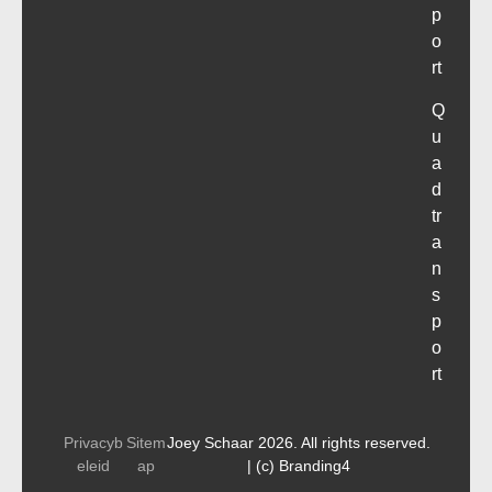
p
o
rt
Q
u
a
d
tr
a
n
s
p
o
rt
Privacyb
Sitem
Joey Schaar 2026. All rights reserved.
eleid
ap
| (c) Branding4