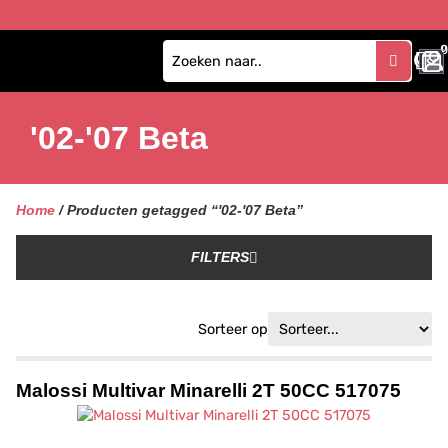
0
'02-'07 Beta
Home
/ Producten getagged “'02-'07 Beta”
FILTERS
Sorteer op
Malossi Multivar Minarelli 2T 50CC 517075