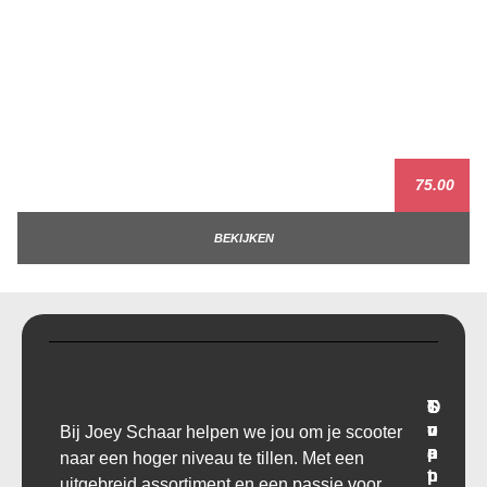
75.00
BEKIJKEN
T
O
S
C
r
v
u
o
Bij Joey Schaar helpen we jou om je scooter
a
e
p
n
naar een hoger niveau te tillen. Met een
n
r
p
t
uitgebreid assortiment en een passie voor