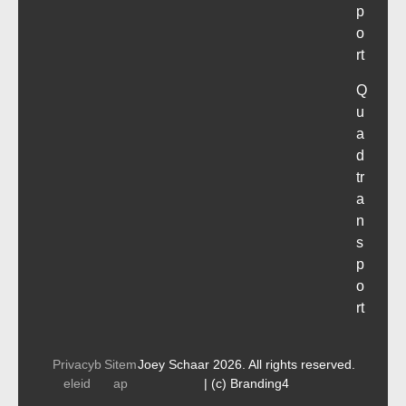
p
o
rt
Q
u
a
d
tr
a
n
s
p
o
rt
Privacyb
Sitem
Joey Schaar 2026. All rights reserved.
eleid
ap
| (c) Branding4