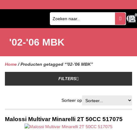
0
0
'02-'06 MBK
Home
/ Producten getagged “'02-'06 MBK”
FILTERS
Sorteer op
Malossi Multivar Minarelli 2T 50CC 517075