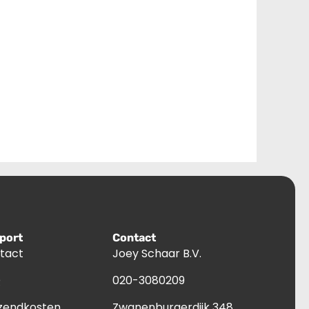
port
Contact
tact
Joey Schaar B.V.
Q
020-3080209
zendkosten
Zwanenburgerdijk 348