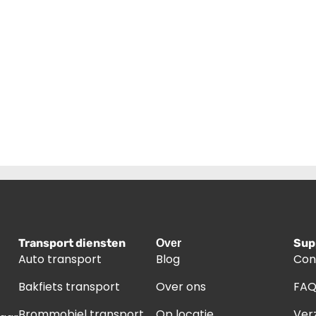
Transport diensten
Sup
Over
Auto transport
Blog
Con
Bakfiets transport
Over ons
FA
Brommobiel transport
Op locatie
Ver