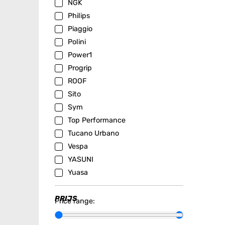
NGK
Philips
Piaggio
Polini
Power1
Progrip
ROOF
Sito
Sym
Top Performance
Tucano Urbano
Vespa
YASUNI
Yuasa
PRIJS
Price range: