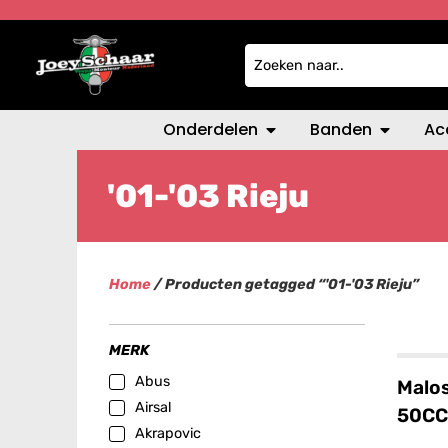
Onderdelen
Banden
Ac
'01-'03 Rieju
Home
/ Producten getagged “'01-'03 Rieju”
MERK
Abus
Malos
Airsal
50CC
Akrapovic