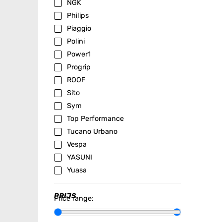
NGK
Philips
Piaggio
Polini
Power1
Progrip
ROOF
Sito
Sym
Top Performance
Tucano Urbano
Vespa
YASUNI
Yuasa
PRIJS
Price range: