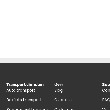
Transport diensten
Sup
Over
Auto transport
Blog
Con
Bakfiets transport
Over ons
FA
Brommobiel transport
Op locatie
Ver