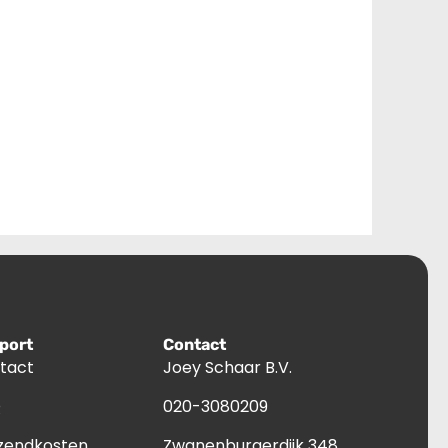
port
Contact
tact
Joey Schaar B.V.
Q
020-3080209
zendkosten
Zwanenburgerdijk 348