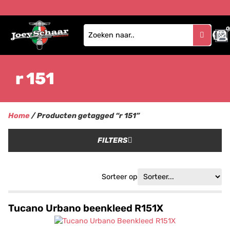
0
r 151
Home
/ Producten getagged “r 151”
FILTERS
Sorteer op
Tucano Urbano beenkleed R151X