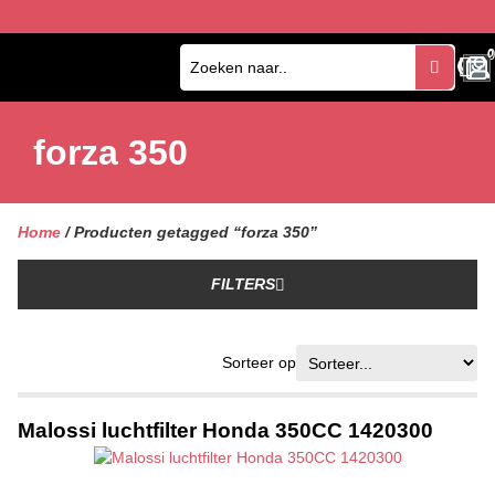
0
0
forza 350
Home
/ Producten getagged “forza 350”
FILTERS
Sorteer op
Malossi luchtfilter Honda 350CC 1420300