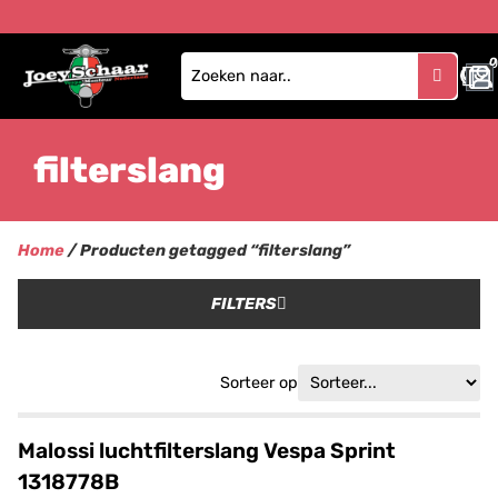
0
filterslang
Home
/ Producten getagged “filterslang”
FILTERS
Sorteer op
Malossi luchtfilterslang Vespa Sprint
1318778B