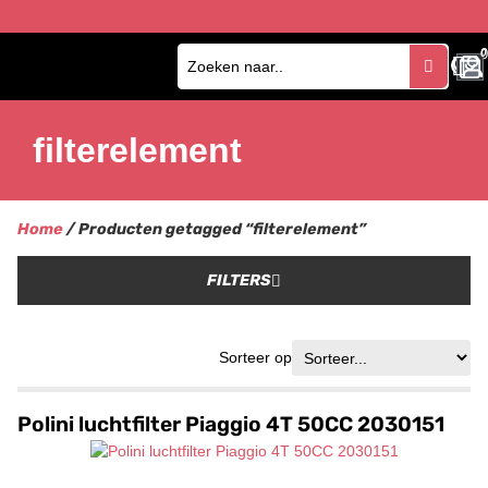
0
0
filterelement
Home
/ Producten getagged “filterelement”
FILTERS
Sorteer op
Polini luchtfilter Piaggio 4T 50CC 2030151