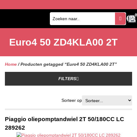
0
0
Euro4 50 ZD4KLA00 2T
Home
/ Producten getagged “Euro4 50 ZD4KLA00 2T”
FILTERS
Sorteer op
Piaggio oliepomptandwiel 2T 50/180CC LC
289262