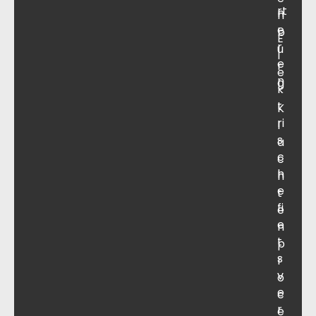
rt
n
n
e
b
E
r
u
l
e
r
e
n
g
k
t
K
ri
l
s
a
c
c
h
h
e
t
fi
e
e
n
t
p
s
r
v
o
e
c
r
e