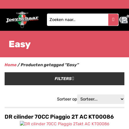
0
Easy
Home
/ Producten getagged “Easy”
FILTERS
Sorteer op
DR cilinder 70CC Piaggio 2T AC KT00086