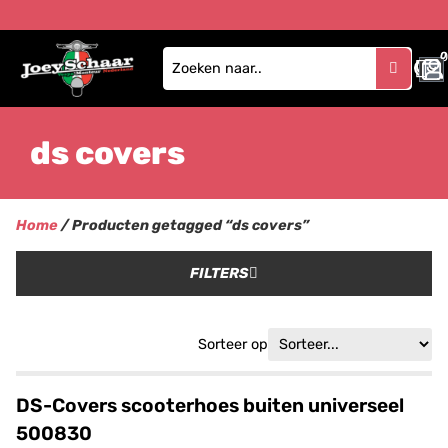
0
ds covers
Home
/ Producten getagged “ds covers”
FILTERS
Sorteer op
DS-Covers scooterhoes buiten universeel
500830