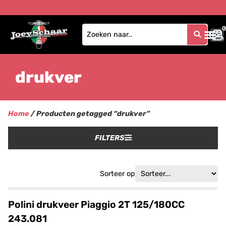
0
0
drukver
Home
/ Producten getagged “drukver”
FILTERS
Sorteer op
Polini drukveer Piaggio 2T 125/180CC
243.081