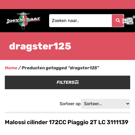
0
0
dragster125
Home
/ Producten getagged “dragster125”
FILTERS
Sorteer op
Malossi cilinder 172CC Piaggio 2T LC 3111139