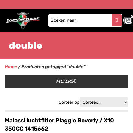
0
double
Home
/ Producten getagged “double”
FILTERS
Sorteer op
Malossi luchtfilter Piaggio Beverly / X10
350CC 1415662