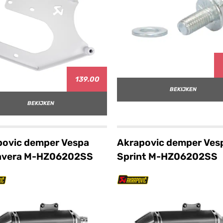
139.00
BEKIJKEN
BEKIJKEN
povic demper Vespa
Akrapovic demper Ves
avera M-HZ06202SS
Sprint M-HZ06202SS