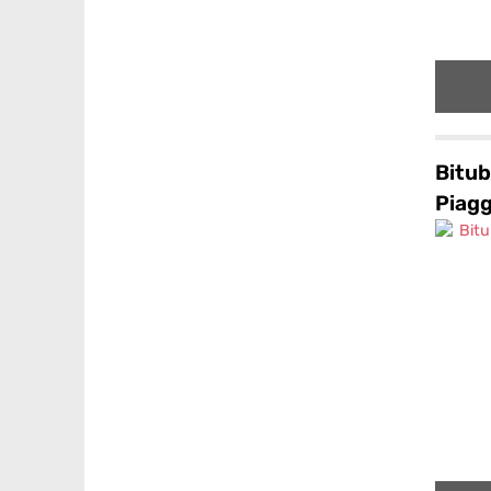
Bitu
Piag