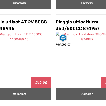
BEKIJKEN
BEKIJKEN
io uitlaat 4T 2V 50CC
Piaggio uitlaatklem
48945
350/500CC 874957
210.00
BEKIJKEN
BEKIJKEN