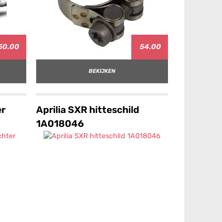
50.00
54.00
BEKIJKEN
er
Aprilia SXR hitteschild
1A018046