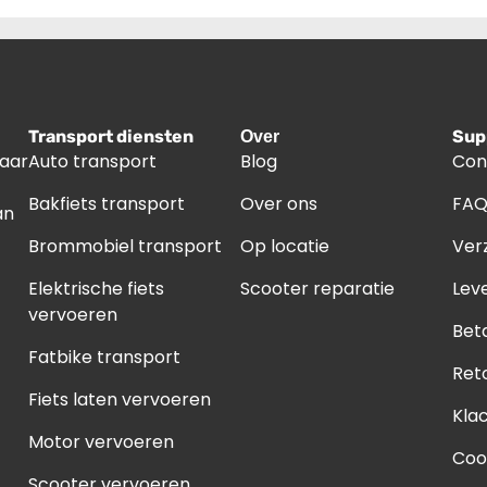
Transport diensten
Sup
Over
naar
Auto transport
Blog
Con
Bakfiets transport
Over ons
FA
an
Brommobiel transport
Op locatie
Ver
Elektrische fiets
Scooter reparatie
Leve
vervoeren
Bet
Fatbike transport
Ret
Fiets laten vervoeren
Kla
Motor vervoeren
Coo
Scooter vervoeren