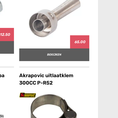
12.50
65.00
BEKIJKEN
pa
Akrapovic uitlaatklem
300CC P-R52