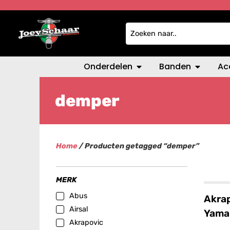
Onderdelen
Banden
Ac
demper
Home
/ Producten getagged “demper”
MERK
Abus
Akrap
Airsal
Yama
Akrapovic