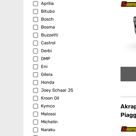
Aprilia
Bitubo
Bosch
Bosma
Buzzetti
Castrol
Derbi
DMP
Eni
Gilera
Honda
Joey Schaar JS
Kroon Oil
Akrap
Kymco
Piag
Malossi
Michelin
Naraku