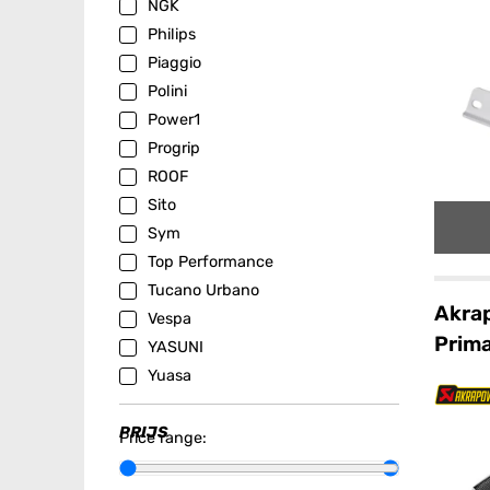
NGK
Philips
Piaggio
Polini
Power1
Progrip
ROOF
Sito
Sym
Top Performance
Tucano Urbano
Akra
Vespa
Prim
YASUNI
Yuasa
PRIJS
Price range: