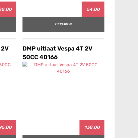
00.00
54.00
BEKIJKEN
 2V
DMP uitlaat Vespa 4T 2V
50CC 40166
95.00
130.00