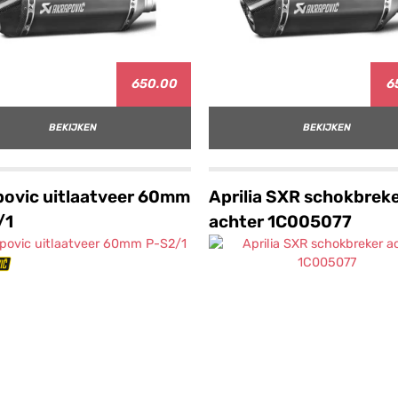
650.00
6
BEKIJKEN
BEKIJKEN
ovic uitlaatveer 60mm
Aprilia SXR schokbrek
/1
achter 1C005077