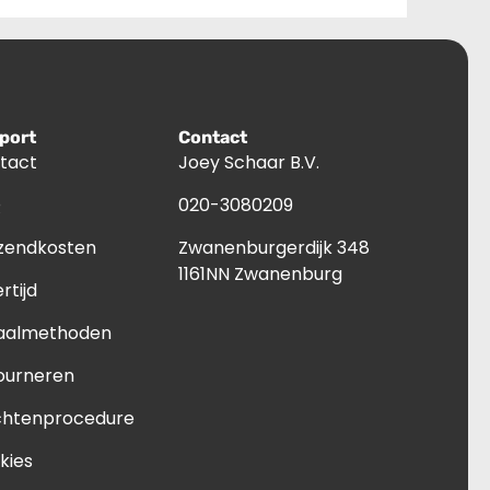
port
Contact
tact
Joey Schaar B.V.
Q
020-3080209
zendkosten
Zwanenburgerdijk 348
1161NN Zwanenburg
rtijd
aalmethoden
ourneren
chtenprocedure
kies