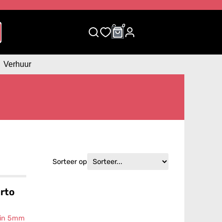
0
0
Verhuur
Sorteer op
orto