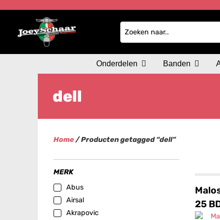
Onderdelen
Banden
dell
Home
/ Producten getagged “dell”
MERK
Abus
Malos
Airsal
25 BD
Akrapovic