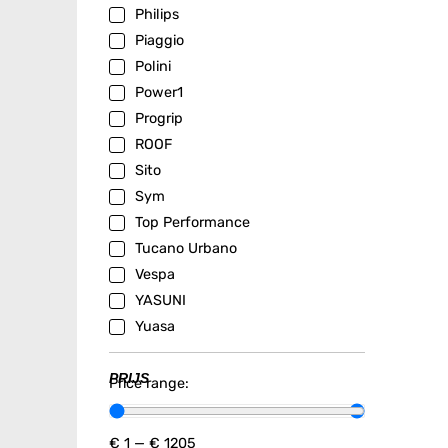
Philips
Piaggio
Polini
Power1
Progrip
ROOF
Sito
Sym
Top Performance
Tucano Urbano
Vespa
YASUNI
Yuasa
PRIJS
Price range:
€
1
—
€
1205