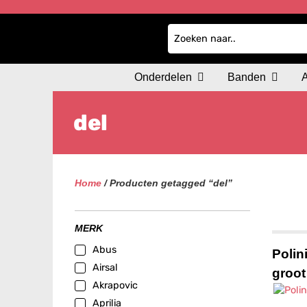
Onderdelen
Banden
del
Home
/ Producten getagged “del”
MERK
Abus
Polin
Airsal
groo
Akrapovic
Aprilia