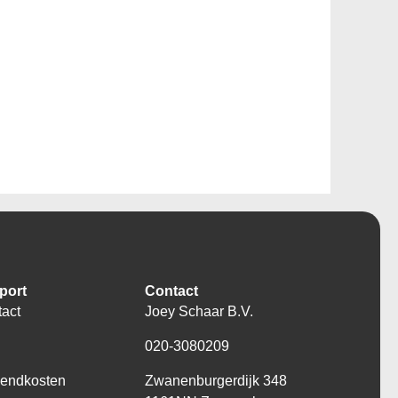
port
Contact
act
Joey Schaar B.V.
Q
020-3080209
zendkosten
Zwanenburgerdijk 348