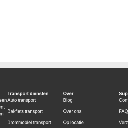
Transport diensten
Over
Sup
 een
Auto transport
Blog
Cont
ent
Bakfiets transport
Over ons
FA
om
Brommobiel transport
Op locatie
Ver