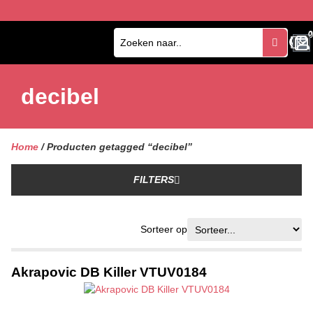
0
0
decibel
Home
/ Producten getagged “decibel”
FILTERS
Sorteer op
Akrapovic DB Killer VTUV0184