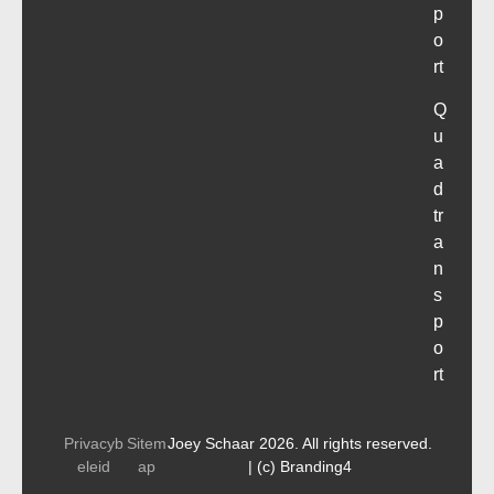
p
o
rt
Q
u
a
d
tr
a
n
s
p
o
rt
Privacyb
Sitem
Joey Schaar 2026. All rights reserved.
eleid
ap
| (c) Branding4