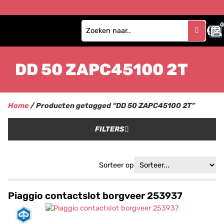
0
DD 50 ZAPC45100 2T
Home
/ Producten getagged “DD 50 ZAPC45100 2T”
FILTERS
Sorteer op
Piaggio contactslot borgveer 253937