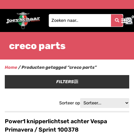
0
0
creco parts
Home
/ Producten getagged “creco parts”
FILTERS
Sorteer op
Power1 knipperlichtset achter Vespa
Primavera / Sprint 100378