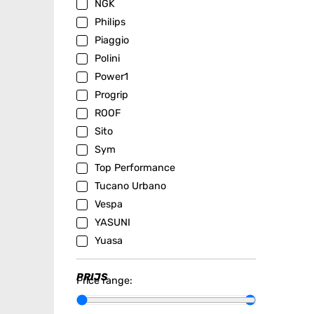
NGK
Philips
Piaggio
Polini
Power1
Progrip
ROOF
Sito
Sym
Top Performance
Tucano Urbano
Vespa
YASUNI
Yuasa
PRIJS
Price range: