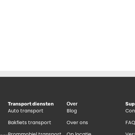
Transport diensten
Sup
Over
Auto transport
Blog
Con
Bakfiets transport
Over ons
FA
Brommobiel transport
Op locatie
Ver