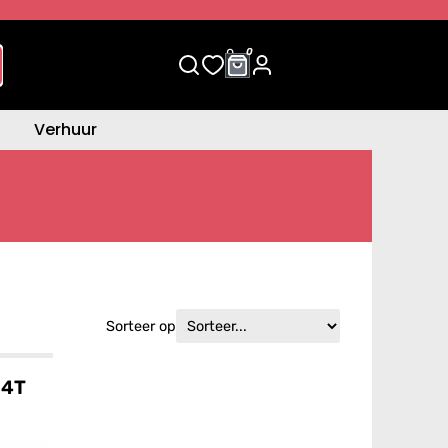
0
0
Verhuur
Sorteer op
 4T