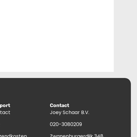
port
Contact
tact
Joey Schaar B.V.
Q
020-3080209
zendkosten
Zwanenburgerdijk 348