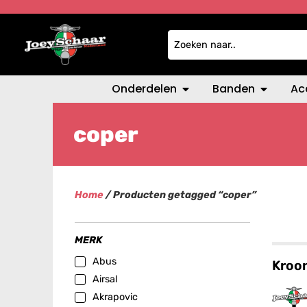
Onderdelen
Banden
Ac
coper
Home
/ Producten getagged “coper”
MERK
Abus
Kroo
Airsal
Akrapovic